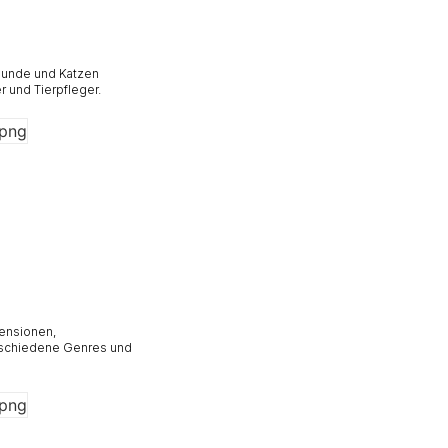
 Hunde und Katzen
r und Tierpfleger.
zensionen,
erschiedene Genres und