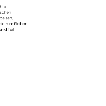
chte
nschen
peisen,
ie zum Bleiben
ind Teil